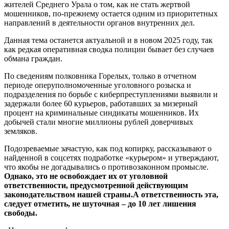
жителей Среднего Урала о том, как не стать жертвой
мошенников, по-прежнему остается одним из приоритетных
направлений в деятельности органов внутренних дел.
Данная тема останется актуальной и в новом 2025 году, так
как редкая оперативная сводка полиции бывает без случаев
обмана граждан.
По сведениям полковника Горелых, только в отчетном
периоде оперуполномоченные уголовного розыска и
подразделения по борьбе с киберпреступлениями выявили и
задержали более 60 курьеров, работавших за мизерный
процент на криминальные синдикаты мошенников. Их
добычей стали многие миллионы рублей доверчивых
земляков.
Подозреваемые зачастую, как под копирку, рассказывают о
найденной в соцсетях подработке «курьером» и утверждают,
что якобы не догадывались о противозаконном промысле.
Однако, это не освобождает их от уголовной
ответственности, предусмотренной действующим
законодательством нашей страны.А ответственность эта,
следует отметить, не шуточная – до 10 лет лишения
свободы.