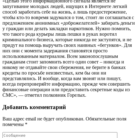
«Целью этого информационного сигнала является не
запугивание молодых людей, ищущих в Интернете легкий
способ заработать себе на жизнь, а лишь предостережение,
чтобы кто-то вовремя задумался о том, стоит ли соглашаться с
предложением анонимных «доброжелателей» забирать деньги
у граждан или делать закладки наркотиков. Нужно помнить,
что такого рода курьеры лишь пешки в руках воротил
криминального бизнеса, которые никогда не заступятся, и не
придут на помощь выручать своих наивных «бегунков». Для
них они с момента задержания становятся просто
использованным материалом. Всем законопослушным
гражданам стоит запомнить всего один совет – никогда и
никому не отдавайте свои сбережения, не берите в банках
кредиты по просьбе неизвестных, кем бы они ни
представлялись. И вообще, когда вам звонят или пишут,
всегда перепроверяйте информацию, прежде чем совершить
финансовые операции или предоставить секретные коды из
СМС», — отметил полковник Горелых.
Добавить комментарий
Ваш адрес email не будет опубликован.
Обязательные поля
помечены
*